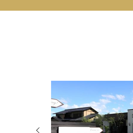
hima
8-