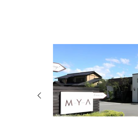
hima
8-
店・店舗
00