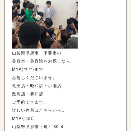
山梨県甲府市・甲斐市の
美容室・美容院をお探しなら
MYA(
マヤ
)
まで
お越しくださいませ。
竜王店・昭和店・小瀬店
敷島店・和戸店
ご予約できます。
詳しい住所はこちらから
↓
MYA
小瀬店
山梨県甲府市上町
1180-4