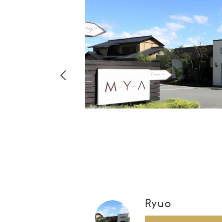
hima
8-
店・店舗
00
Ryuo