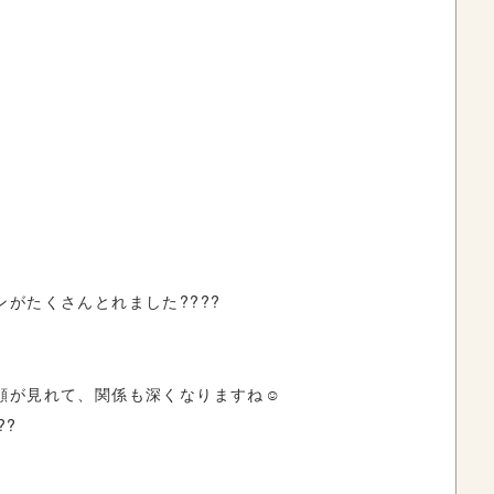
がたくさんとれました????
顔が見れて、関係も深くなりますね☺️
??