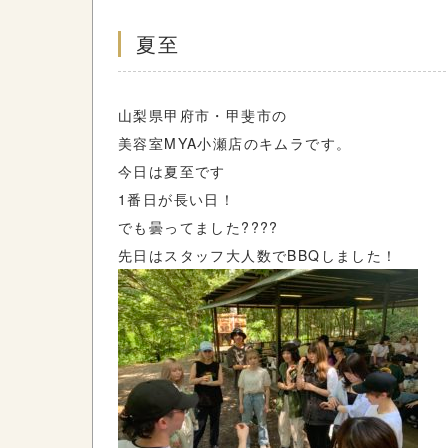
夏至
山梨県甲府市・甲斐市の
美容室
MYA
小瀬店のキムラです。
今日は夏至です
1番日が長い日！
でも曇ってました????
先日はスタッフ大人数でBBQしました！