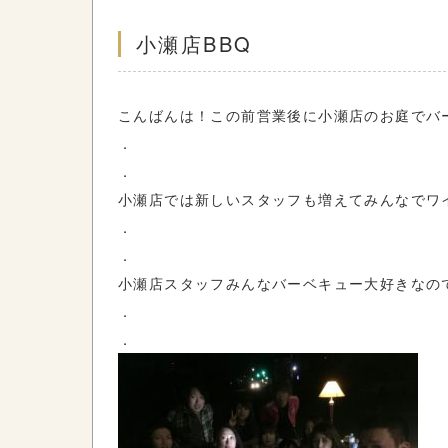
小瀬店BBQ
こんばんは！この前営業後に小瀬店のお庭でバ
．
．
小瀬店では新しいスタッフも増えてみんなでワ
．
．
小瀬店スタッフみんなバーベキュー大好きなの
．
．