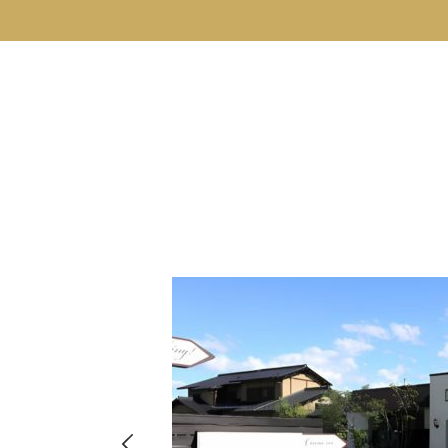
hima
8-