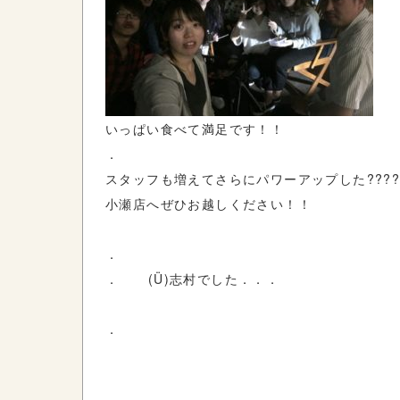
いっぱい食べて満足です！！
．
スタッフも増えてさらにパワーアップした???
小瀬店へぜひお越しください！！
．
． (Ü)志村でした．．．
．