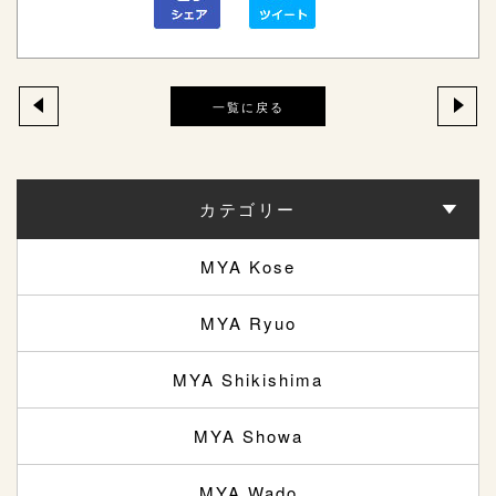
一覧に戻る
カテゴリー
MYA Kose
MYA Ryuo
MYA Shikishima
MYA Showa
MYA Wado