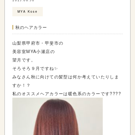
2023.08.30
MYA Kose
秋のヘアカラー
山梨県甲府市・甲斐市の
美容室
MYA
小瀬店の
望月です。
そろそろ９月ですね✨
みなさん秋に向けての髪型は何か考えていたりしま
すか！？
私のオススメヘアカラーは暖色系のカラーです????