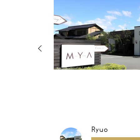
hima
8-
店・店舗
00
Ryuo