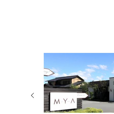
hima
8-
店・店舗