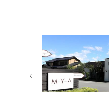
hima
8-
店・店舗
00