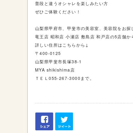
普段と違うオシャレを楽しみたい方
ぜひご体験ください！
山梨県甲府市、甲斐市の美容室、美容院をお探
竜王店
昭和店
小瀬店
敷島店
和戸店の
5
店舗か
詳しい住所はこちらから
↓
〒
400-0125
山梨県甲斐市長塚
38-1
MYA shikishima
店
ＴＥＬ
055-267-3000
まで。