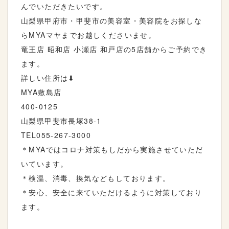
んでいただきたいです。
山梨県甲府市・甲斐市の美容室・美容院をお探しな
ら
MYA
マヤまでお越しくださいませ。
竜王店
昭和店
小瀬店
和戸店の
5
店舗からご予約でき
ます。
詳しい住所は
⬇︎
MYA
敷島店
400-0125
山梨県甲斐市長塚
38-1
TEL055-267-3000
＊
MYA
ではコロナ対策もしだから実施させていただ
いています。
＊検温、消毒、換気などもしております。
＊安心、安全に来ていただけるように対策しており
ます。