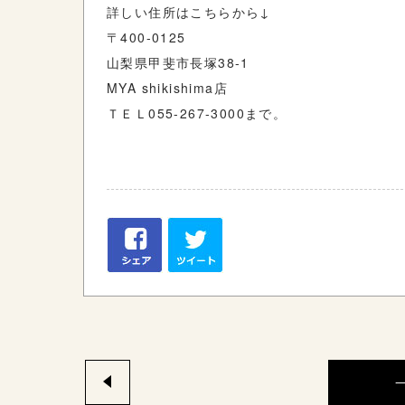
詳しい住所はこちらから
↓
〒
400-0125
山梨県甲斐市長塚
38-1
MYA shikishima
店
ＴＥＬ
055-267-3000
まで。