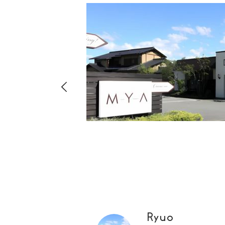
hima
8-
店・店舗
00
Ryuo