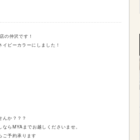
店の仲沢です！
ネイビーカラーにしました！
せんか？？？
しなら
MYA
までお越しくださいませ。
らご予約承ります