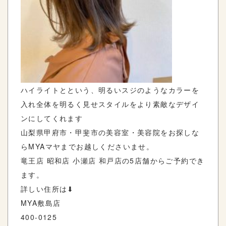
ハイライトとという、明るいスジのようなカラーを
入れ全体を明るく見せスタイルをより素敵なデザイ
ンにしてくれます
山梨県甲府市・甲斐市の美容室・美容院をお探しな
ら
MYA
マヤまでお越しくださいませ。
竜王店
昭和店
小瀬店
和戸店の
5
店舗からご予約でき
ます。
詳しい住所は
⬇︎
MYA
敷島店
400-0125