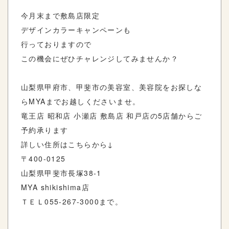
今月末まで敷島店限定
デザインカラーキャンペーンも
行っておりますので
この機会にぜひチャレンジしてみませんか？
山梨県甲府市、甲斐市の美容室、美容院をお探しな
ら
MYA
までお越しくださいませ。
竜王店
昭和店
小瀬店
敷島店
和戸店の
5
店舗からご
予約承ります
詳しい住所はこちらから
↓
〒
400-0125
山梨県甲斐市長塚
38-1
MYA shikishima
店
ＴＥＬ
055-267-3000
まで。