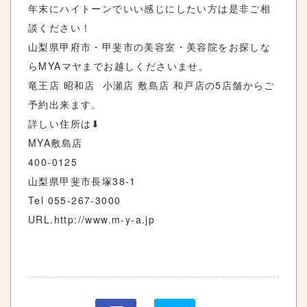
年末にハイトーンでいい感じにしたい方は是非ご相
談ください！
山梨県甲府市・甲斐市の美容室・美容院をお探しな
ら
MYA
マヤまでお越しくださいませ。
竜王店
昭和店
小瀬店
敷島店
和戸店の
5
店舗からご
予約出来ます。
詳しい住所は
⬇︎
MYA
敷島店
400-0125
山梨県甲斐市長塚
38-1
Tel 055-267-3000
URL.http://www.m-y-a.jp