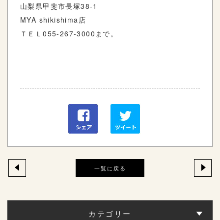
山梨県甲斐市長塚
38-1
MYA shikishima
店
ＴＥＬ
055-267-3000
まで。
一覧に戻る
カテゴリー