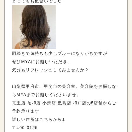
とってもお似合いでした！
雨続きで気持ちも少しブルーになりがちですが
ぜひMYAにお越しいただき、
気分もリフレッシュしてみませんか？
山梨県甲府市、甲斐市の美容室、美容院をお探しな
ら
MYA
までお越しくださいませ。
竜王店
昭和店
小瀬店
敷島店
和戸店の
5
店舗からご
予約承ります
詳しい住所はこちらから
↓
〒
400-0125