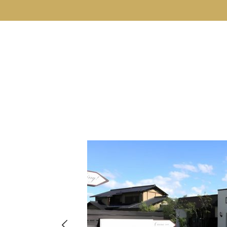
hima
8-