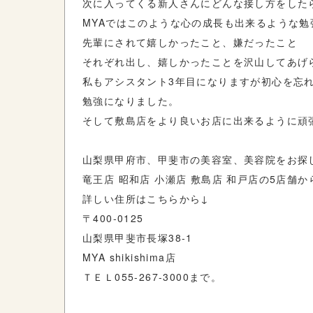
次に入ってくる新人さんにどんな接し方をした
MYAではこのような心の成長も出来るような勉
先輩にされて嬉しかったこと、嫌だったこと
それぞれ出し、嬉しかったことを沢山してあげ
私もアシスタント3年目になりますが初心を忘
勉強になりました。
そして敷島店をより良いお店に出来るように頑
山梨県甲府市、甲斐市の美容室、美容院をお探
竜王店 昭和店 小瀬店 敷島店 和戸店の5店舗
詳しい住所はこちらから↓
〒400-0125
山梨県甲斐市長塚38-1
MYA shikishima店
ＴＥＬ055-267-3000まで。