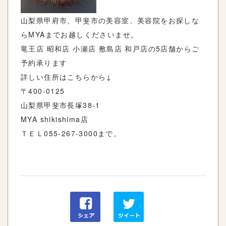
山梨県甲府市、甲斐市の美容室、美容院をお探しな
ら
MYA
までお越しくださいませ。
竜王店
昭和店
小瀬店
敷島店
和戸店の
5
店舗からご
予約承ります
詳しい住所はこちらから
↓
〒
400-0125
山梨県甲斐市長塚
38-1
MYA shikishima
店
ＴＥＬ
055-267-3000
まで。