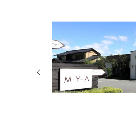
hima
8-
店・店舗
00