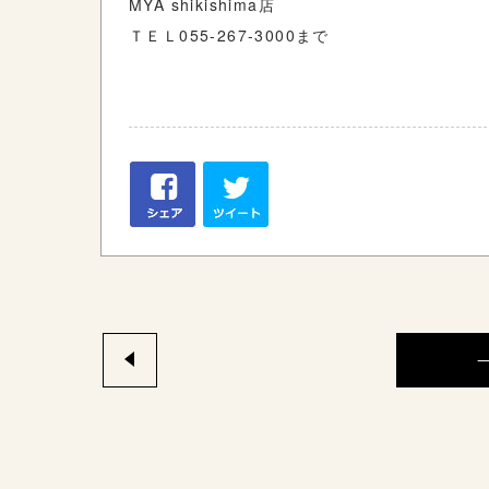
MYA shikishima店
ＴＥＬ055-267-3000まで