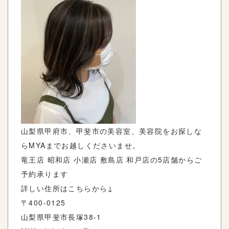
山梨県甲府市、甲斐市の美容室、美容院をお探しな
ら
MYA
までお越しくださいませ。
竜王店
昭和店
小瀬店
敷島店
和戸店の
5
店舗からご
予約承ります
詳しい住所はこちらから
↓
〒
400-0125
山梨県甲斐市長塚
38-1