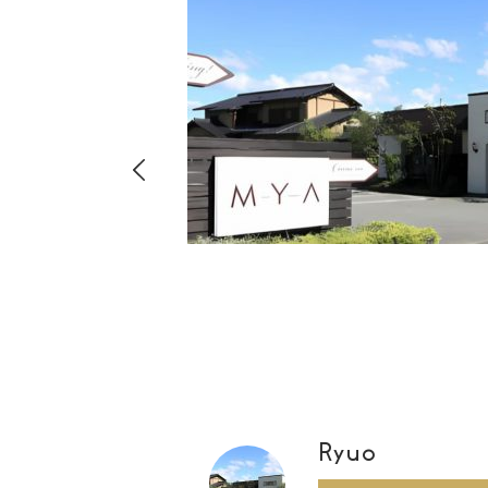
hima
8-
店・店舗
00
Ryuo