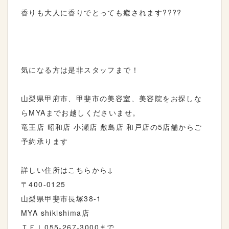
香りも大人に香りでとっても癒されます????
気になる方は是非スタッフまで！
山梨県甲府市、甲斐市の美容室、美容院をお探しな
らMYAまでお越しくださいませ。
竜王店 昭和店 小瀬店 敷島店 和戸店の5店舗からご
予約承ります
詳しい住所はこちらから↓
〒400-0125
山梨県甲斐市長塚38-1
MYA shikishima店
ＴＥＬ055-267-3000まで。