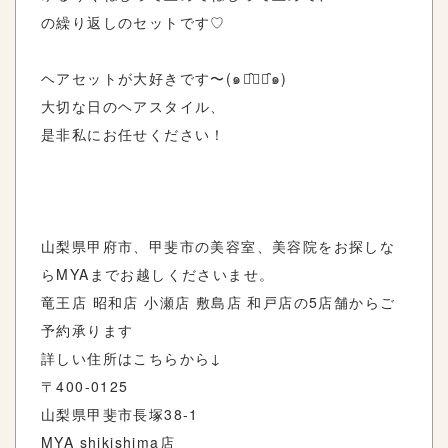
の繰り返しのセットです♡
ヘアセットが大好きです〜(๑･̑◡･̑๑)
大切な日のヘアスタイル、
是非私にお任せください！
山梨県甲府市、甲斐市の美容室、美容院をお探しな
らMYAまでお越しくださいませ。
竜王店 昭和店 小瀬店 敷島店 和戸店の5店舗からご
予約承ります
詳しい住所はこちらから↓
〒400-0125
山梨県甲斐市長塚38-1
MYA shikishima店