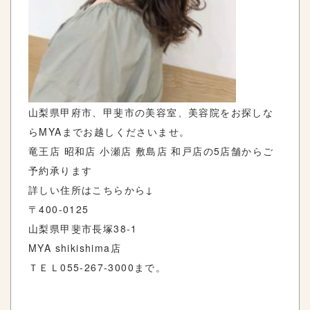
山梨県甲府市、甲斐市の美容室、美容院をお探しな
ら
MYA
までお越しくださいませ。
竜王店
昭和店
小瀬店
敷島店
和戸店の
5
店舗からご
予約承ります
詳しい住所はこちらから
↓
〒
400-0125
山梨県甲斐市長塚
38-1
MYA shikishima
店
ＴＥＬ
055-267-3000
まで。