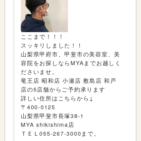
ここまで！！！
スッキリしました！！
山梨県甲府市、甲斐市の美容室、美
容院をお探しなら
MYA
までお越しく
ださいませ。
竜王店
昭和店
小瀬店
敷島店
和戸
店の
5
店舗からご予約承ります
詳しい住所はこちらから
↓
〒
400-0125
山梨県甲斐市長塚
38-1
MYA shikishima
店
ＴＥＬ
055-267-3000
まで。