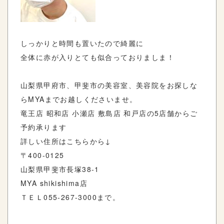
しっかりと時間も置いたので綺麗に
全体に赤が入りとても似合っておりましま！
山梨県甲府市、甲斐市の美容室、美容院をお探しな
ら
MYA
までお越しくださいませ。
竜王店
昭和店
小瀬店
敷島店
和戸店の
5
店舗からご
予約承ります
詳しい住所はこちらから
↓
〒
400-0125
山梨県甲斐市長塚
38-1
MYA shikishima
店
ＴＥＬ
055-267-3000
まで。