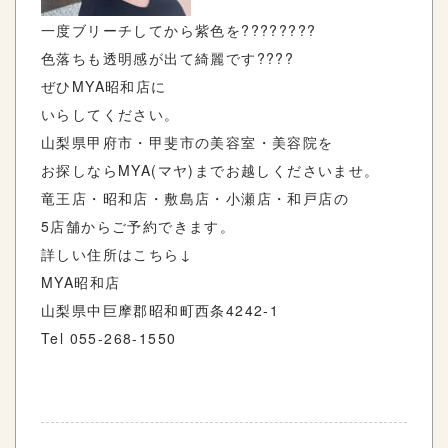
一度ブリーチしてから
紫色を????????
色落ちも透明感が出て綺麗です????
ぜひ
MYA
昭和店に
いらしてください。
山梨県甲府市・甲斐市の美容室・美容院を
お探しなら
MYA(
マヤ
)
までお越しくださいませ。
竜王店・昭和店・敷島店・小瀬店・和戸店の
5
店舗からご予約できます。
詳しい住所はこちら
↓
MYA
昭和店
山梨県中巨摩郡昭和町西条
4242-1
Tel 055-268-1550