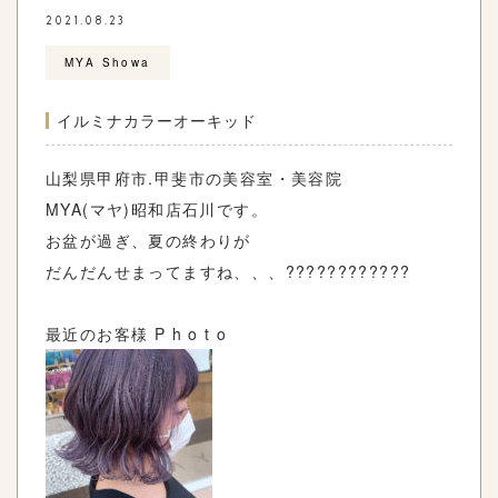
2021.08.23
MYA Showa
イルミナカラーオーキッド
山梨県甲府市
.
甲斐市の美容室・美容院
MYA(
マヤ
)
昭和店石川です。
お盆が過ぎ、夏の終わりが
だんだんせまってますね、、、????????????
最近のお客様
P h o t o