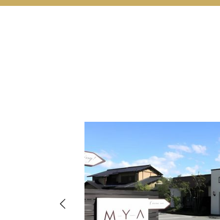
hima
8-
店・店舗