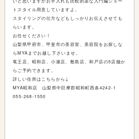
いと思いますがお手入れも比較的楽な入門編ショー
トスタイル用意していますよ。
スタイリングの仕方などもしっかりお伝えさせても
らいます。
お任せください！
山梨県甲府市、甲斐市の美容室、美容院をお探しな
ら
MYA
までお越し下さいませ。
竜王店、昭和店、小瀬店、敷島店、和戸店の
5
店舗か
らご予約できます。
詳しい住所はこちらから
↓
MYA
昭和店 山梨県中巨摩郡昭和町西条
4242-1
055-268-1550