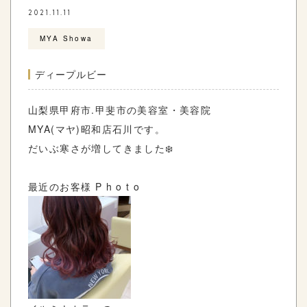
2021.11.11
MYA Showa
ディープルビー
山梨県甲府市
.
甲斐市の美容室・美容院
MYA(
マヤ
)
昭和店石川です。
だいぶ寒さが増してきました
❄️
最近のお客様
P h o t o