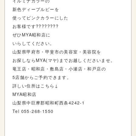
イルミナカラーの
新色ディープルビーを
使ってピンクカラーにした
お客様です
????????
ぜひ
MYA
昭和店に
いらしてください。
山梨県甲府市・甲斐市の美容室・美容院を
お探しなら
MYA(
マヤ
)
までお越しくださいませ。
竜王店・昭和店・敷島店・小瀬店・和戸店の
5
店舗からご予約できます。
詳しい住所はこちら
↓
MYA
昭和店
山梨県中巨摩郡昭和町西条
4242-1
Tel 055-268-1550