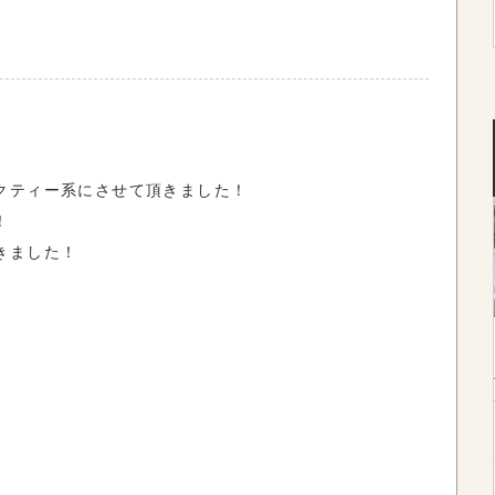
クティー系にさせて頂きました！
！
きました！