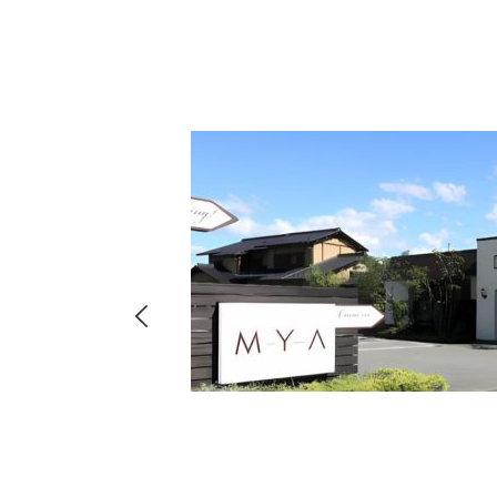
hima
8-
店・店舗
00