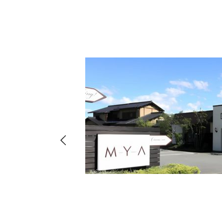
hima
8-
店・店舗
00