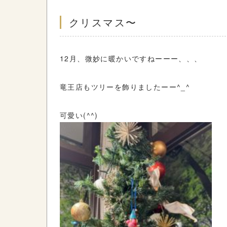
クリスマス〜
12月、微妙に暖かいですねーーー、、、
竜王店もツリーを飾りましたーー^_^
可愛い(^^)