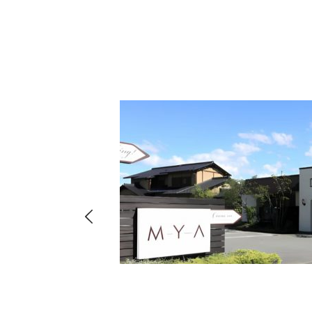
hima
8-
店・店舗
00