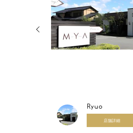
hima
8-
店・店舗
00
Ryuo
店舗詳細