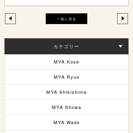
一覧に戻る
カテゴリー
MYA Kose
MYA Ryuo
MYA Shikishima
MYA Showa
MYA Wado