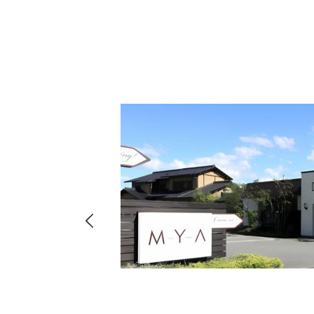
hima
8-
店・店舗
00