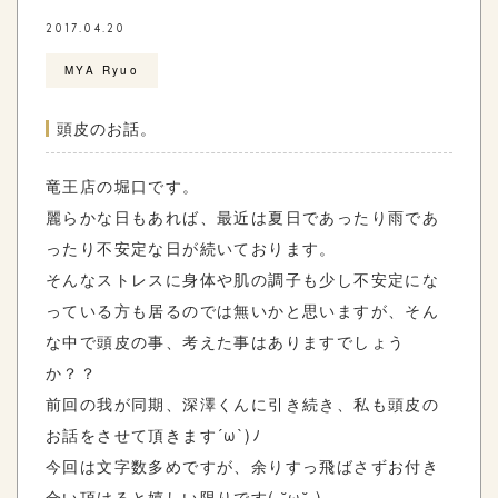
2017.04.20
MYA Ryuo
頭皮のお話。
竜王店の堀口です。
麗らかな日もあれば、最近は夏日であったり雨であ
ったり不安定な日が続いております。
そんなストレスに身体や肌の調子も少し不安定にな
っている方も居るのでは無いかと思いますが、そん
な中で頭皮の事、考えた事はありますでしょう
か？？
前回の我が同期、深澤くんに引き続き、私も頭皮の
お話をさせて頂きます´ω`)ﾉ
今回は文字数多めですが、余りすっ飛ばさずお付き
合い頂けると嬉しい限りです( ˘ω˘ )