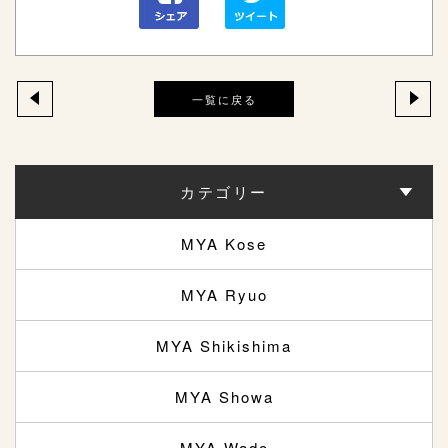
一覧に戻る
カテゴリー
MYA Kose
MYA Ryuo
MYA Shikishima
MYA Showa
MYA Wado