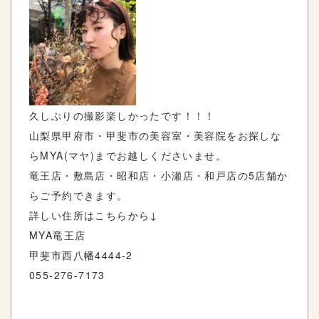
久しぶりの撮影楽しかったです！！！
山梨県甲府市・甲斐市の美容室・美容院をお探しな
ら
MYA(
マヤ
)
までお越しくださいませ。
竜王店・敷島店・昭和店・小瀬店・和戸店の
5
店舗か
らご予約できます。
詳しい住所はこちらから
↓
MYA
竜王店
甲斐市西八幡
4444-2
055-276-7173