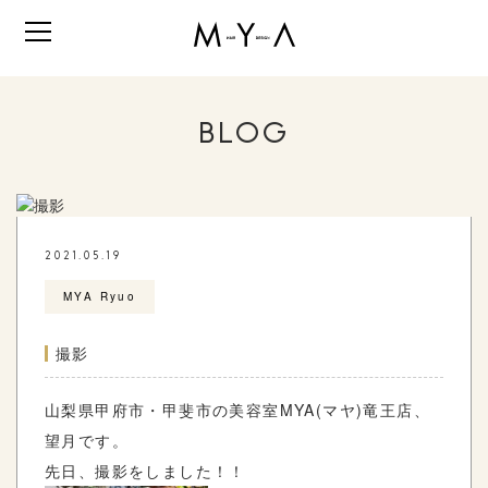
BLOG
2021.05.19
MYA Ryuo
撮影
山梨県甲府市・甲斐市の美容室
MYA(
マヤ
)
竜王店、
望月です。
先日、撮影をしました！！