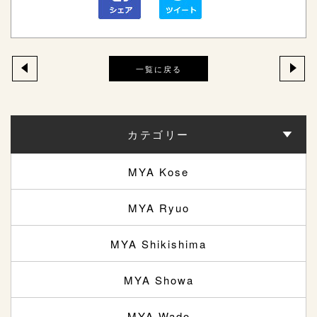
一覧に戻る
カテゴリー
MYA Kose
MYA Ryuo
MYA Shikishima
MYA Showa
MYA Wado