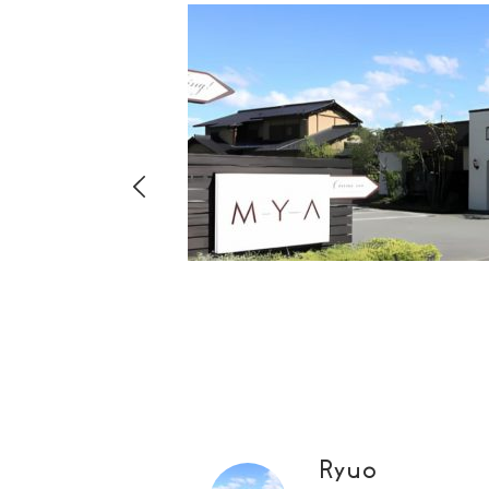
hima
8-
店・店舗
00
Ryuo