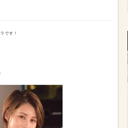
！
ムラです！
！