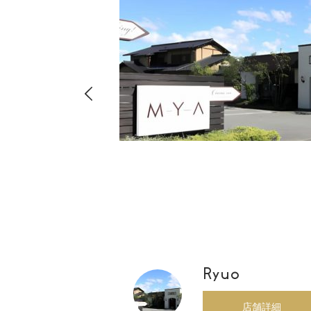
hima
8-
店・店舗
00
Ryuo
店舗詳細