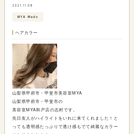
2021.11.08
MYA Wado
ヘアカラー
山梨県甲府市・甲斐市美容室
MYA
山梨県甲府市・甲斐市の
美容室
MYA
和戸店の志村
です。
先日友人がハイライトをいれに来てくれました！と
っても透明感たっぷりで透け感もでて綺麗なカラー