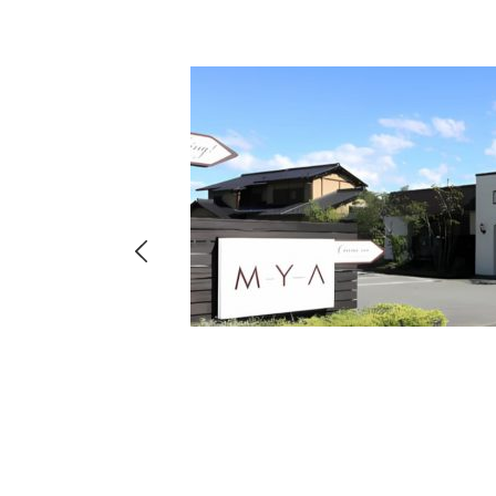
hima
8-
店・店舗
00