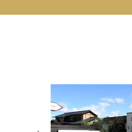
hima
8-