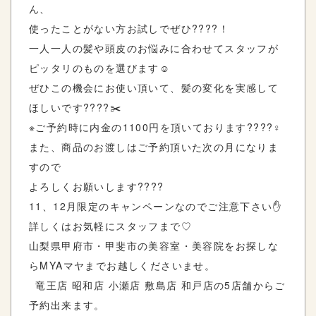
ん、
使ったことがない方お試しでぜひ????！
一人一人の髪や頭皮のお悩みに合わせてスタッフが
ピッタリのものを選びます☺️
ぜひこの機会にお使い頂いて、髪の変化を実感して
ほしいです????✂️
※ご予約時に内金の1100円を頂いております????‍♀️
また、商品のお渡しはご予約頂いた次の月になりま
すので
よろしくお願いします????
11、12月限定のキャンペーンなのでご注意下さい✋
詳しくはお気軽にスタッフまで♡
山梨県甲府市・甲斐市の美容室・美容院をお探しな
らMYAマヤまでお越しくださいませ。
竜王店 昭和店 小瀬店 敷島店 和戸店の5店舗からご
予約出来ます。