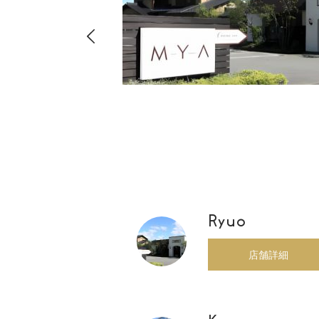
8-
店・店舗
00
Ryuo
店舗詳細