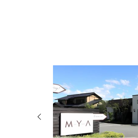
hima
8-
店・店舗