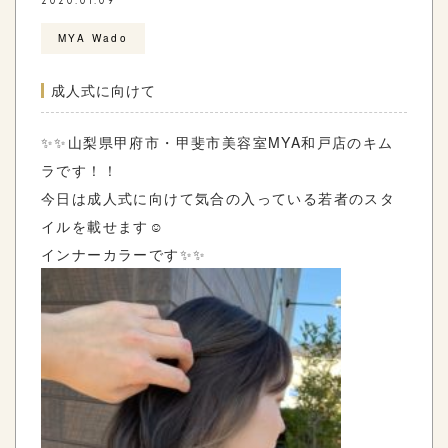
2020.01.09
MYA Wado
成人式に向けて
✨✨山梨県甲府市・甲斐市美容室
MYA
和戸店のキム
ラ
です！！
今日は成人式に向けて気合の入っている若者のスタ
イルを載せます☺️
インナーカラーです✨✨