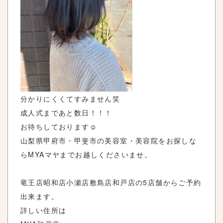
分かりにくくてすみません笑
成人式まであと数日！！！
お待ちしております☺️
山梨県甲府市・甲斐市の美容室・美容院をお探しな
ら
MYA
マヤまでお越しくださいませ。
竜王店
昭和店
小瀬店
敷島店
和戸店の
5
店舗からご予約
出来ます。
詳しい住所は